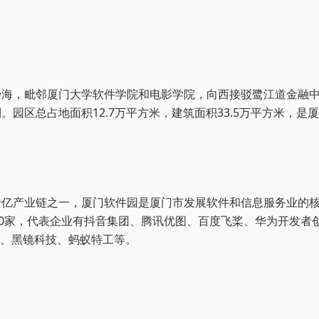
傍海，毗邻厦门大学软件学院
和电影学院，
向西接驳鹭江道金融
园区总占地面积12.7万平方米，建筑面积33.5万平方米，
千亿产业链之一，厦门软件园是厦门市发展软件和信息服务业的
家，代表企业有抖音集团、腾讯优图、百度飞桨、华为开发者创新应用
创、黑镜科技、蚂蚁特工等。