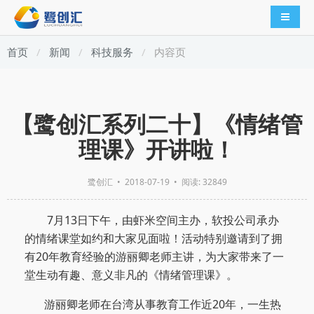
导航切
首页
新闻
科技服务
内容页
【鹭创汇系列二十】《情绪管
理课》开讲啦！
鹭创汇
•
2018-07-19
• 阅读: 32849
7
月
13
日下午，由虾米空间主办，软投公司承办
的情绪课堂如约和大家见面啦！活动特别邀请到了拥
有
20
年教育经验的游丽卿老师主讲，为大家带来了一
堂生动有趣、意义非凡的《情绪管理课》。
游丽卿老师
在台湾从事教育工作近
20
年，一生热