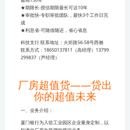
最高130%
★期限长-授信期限最长可达10年
★审批快-专职审批团队，最快3个工作日完
成
★利息省-可随借随还，省心省息
科技支行 联系地址：火炬路56-58号西侧
联系方式：18650137811（高经理）13799
299837（芦经理）
厂房超值贷——贷出
你的超值未来
一、业务介绍：
厦门银行为入驻工业园区企业量身定制，以