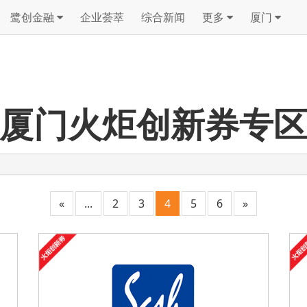
鹭创金融
企业荟萃
综合新闻
更多
厦门
厦门火炬创新券专
«
...
2
3
4
5
6
»