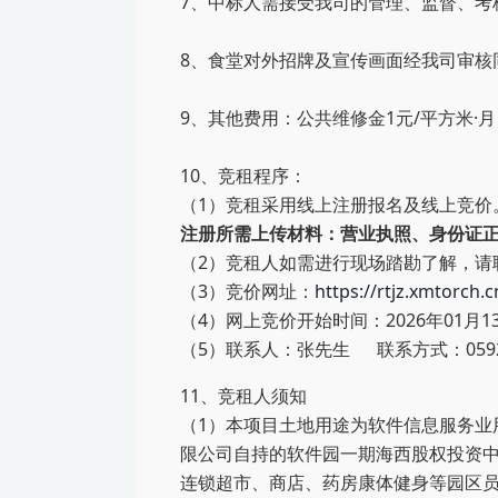
7
、中标
人需接受
我司
的管理、监督、考
8
、
食堂对外
招牌
及宣传画面经我司审核
9、其他费用：公共维修金1元/平方米
10
、
竞租程序
：
（1）竞租采用线上注册报名及线上竞价
注册所需上传材料：营业执照、身份证
（2）竞租人如需进行现场踏勘了解，请
（3）竞价网址：
https://rtjz.xmtorch.c
（4）网上竞价开始时间
：
202
6
年
01
月
1
（5）联系人：
张先生
联系方式：0592
11、竞租人须知
（1）本项目土地用途为软件信息服务业
限公司自持的软件园一期海西股权投资中
连锁超市、商店、药房康体健身等园区员