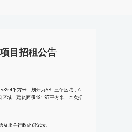
项目招租公告
2589.4平方米
，划分为
AB
C三
个
区域，
A
区域，建筑面积481.97平方米
。
本次招
信及相关行政处罚记录
。