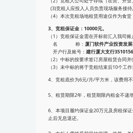
（2）竞租人公司处于存续（在营、开业
(3)竞租人应投入人员负责现场服务接
（
4
）本次竞租
场地
租赁用途仅作为
食堂
3、竞租保证金：10000元。
（1）竞租保证金需在开标前汇入我司账
名
称：
厦门软件产业投资发展
开户行及账号：
建行厦大支行35101567
（2）中标的按要求签订房屋租赁合同并
（3）未中标的将于竞租结束后10个工
4
、
竞租底价为
6
元/月/平方米，该费用
5
、租赁期限
2
年，租赁
期
限
内租金不递
6
、
本项目履约保证金20万元及房租保
止后无息退还。