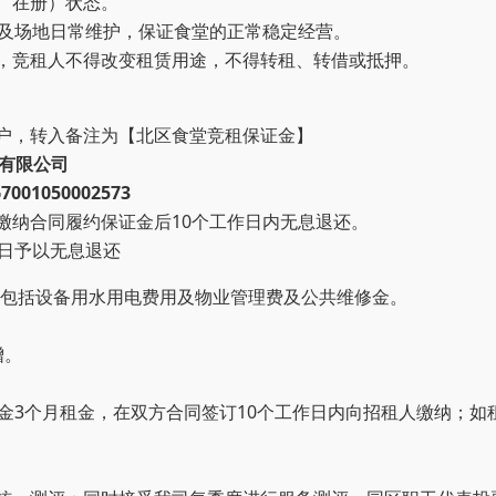
、在册）状态。
待及场地日常维护，保证食堂的正常稳定经营。
，竞租人不得改变租赁用途，不得转租、转借
或抵押
。
户，转入备注为【
北区食堂
竞租保证金】
有限公司
001050002573
缴纳合同履约保证金后10个工作日内无息退还。
作日予以无息退还
不包括设备用水
用
电费用及
物业管理费及公共维修金
。
增。
证金3个月租金，在双方合同签订10个工作日内向招租人缴纳；