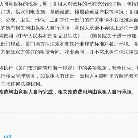
认同竞租标的现状，即：竞租人对该标的已有充分的了解，包括
、消防、供水用电设施、基础设施、楼层荷载及产权等情况；竞
防、公安、卫生、环保、工商等任一部门的有关申请不获批准从
生的所有损失均由竞租人自行承担；竞租人承诺不会以上述任一
严格按照《中华人民共和国食品卫生法》、《国务院关于进一步加
规部门规章、厦门地方性法规和餐饮行业规范标准对餐厅环境、
单方解除双方签订的租赁合同、物业合同，并不需承担任何法律
严格执行《厦门市消防管理若干规定》中的各项规定，安全用火、
执行相应管理制度，如竞租人有违反，出租人可随时单方解除双
人主张任何法律权利。
改造均由竞租人自行完成，相关改造费用均由竞租人自行承担。
pdf