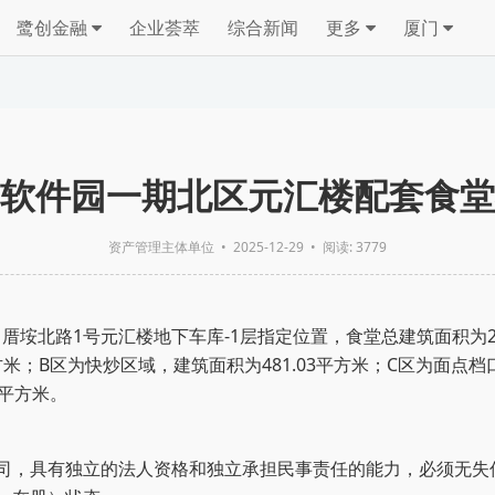
鹭创金融
企业荟萃
综合新闻
更多
厦门
软件园一期北区元汇楼配套食堂
资产管理主体单位
•
2025-12-29
• 阅读: 3779
厝垵北路1号
元汇楼地下车库
-1
层指定位置
，
食堂总
建筑面积为
方米；B区
为快炒区域，建筑面积为
481.03平方米
；
C区为面点档口
平方米
。
司，具有独立的法人资格和独立承担民事责任的能力
，
必须无失