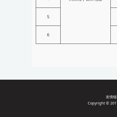
5
6
友情
Copyright 