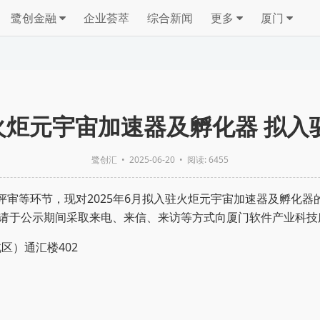
鹭创金融
企业荟萃
综合新闻
更多
厦门
月火炬元宇宙加速器及孵化器 拟
鹭创汇
•
2025-06-20
• 阅读: 6455
评审等环节，现对
2025年6月
拟入驻火炬元宇宙
加速器及孵化器
请于公示期间采取来电、来信、来访等方式向厦门软件产业科技
区）通汇楼402